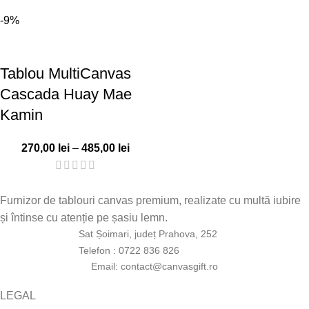
-9%
Tablou MultiCanvas
Cascada Huay Mae
Kamin
270,00
lei
–
485,00
lei
Furnizor de tablouri canvas premium, realizate cu multă iubire
și întinse cu atenție pe șasiu lemn.
Sat Șoimari, județ Prahova, 252
Telefon : 0722 836 826
Email: contact@canvasgift.ro
LEGAL