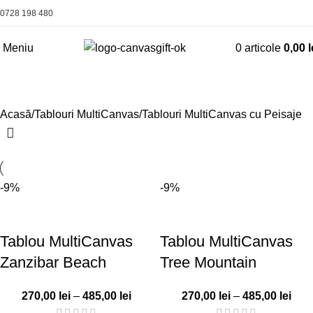
0728 198 480
Meniu
0
articole
0,00
l
Tablouri MultiCanvas cu Peisaje
Acasă
Tablouri MultiCanvas
Tablouri MultiCanvas cu Peisaje
-9%
-9%
Tablou MultiCanvas
Tablou MultiCanvas
Zanzibar Beach
Tree Mountain
270,00
lei
–
485,00
lei
270,00
lei
–
485,00
lei