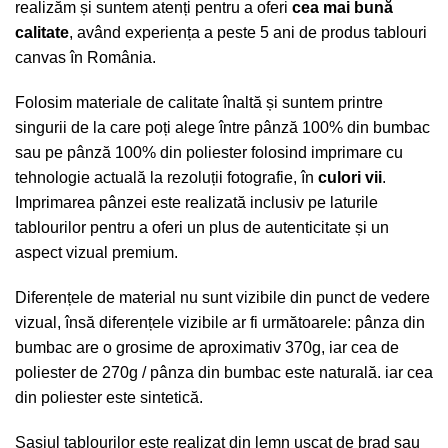
realizăm și suntem atenți pentru a oferi
cea mai bună
calitate
, având experiența a peste 5 ani de produs tablouri
canvas în România.
Folosim materiale de calitate înaltă și suntem printre
singurii de la care poți alege între pânză 100% din bumbac
sau pe pânză 100% din poliester folosind imprimare cu
tehnologie actuală la rezoluții fotografie, în
culori vii
.
Imprimarea pânzei este realizată inclusiv pe laturile
tablourilor pentru a oferi un plus de autenticitate și un
aspect vizual premium.
Diferențele de material nu sunt vizibile din punct de vedere
vizual, însă diferențele vizibile ar fi următoarele: pânza din
bumbac are o grosime de aproximativ 370g, iar cea de
poliester de 270g / pânza din bumbac este naturală. iar cea
din poliester este sintetică.
Șasiul tablourilor este realizat din lemn uscat de brad sau