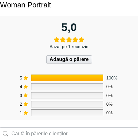
Woman Portrait
5,0
Bazat pe 1 recenzie
Adaugă o părere
5
100%
4
0%
3
0%
2
0%
1
0%