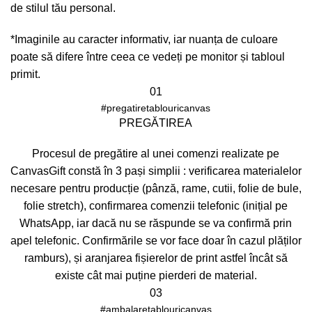
de stilul tău personal.
*Imaginile au caracter informativ, iar nuanța de culoare
poate să difere între ceea ce vedeți pe monitor și tabloul
primit.
01
#pregatiretablouricanvas
PREGĂTIREA
Procesul de pregătire al unei comenzi realizate pe
CanvasGift constă în 3 pași simplii : verificarea materialelor
necesare pentru producție (pânză, rame, cutii, folie de bule,
folie stretch), confirmarea comenzii telefonic (inițial pe
WhatsApp, iar dacă nu se răspunde se va confirmă prin
apel telefonic. Confirmările se vor face doar în cazul plăților
ramburs), și aranjarea fișierelor de print astfel încât să
existe cât mai puține pierderi de material.
03
#ambalaretablouricanvas