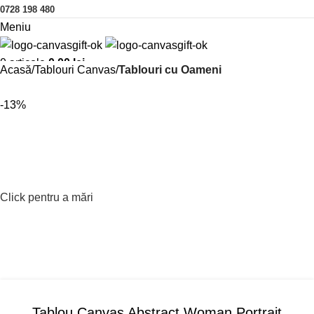
0728 198 480
Meniu
0
articole
0,00
lei
Acasă
Tablouri Canvas
Tablouri cu Oameni
-13%
Click pentru a mări
Tablou Canvas Abstract Woman Portrait