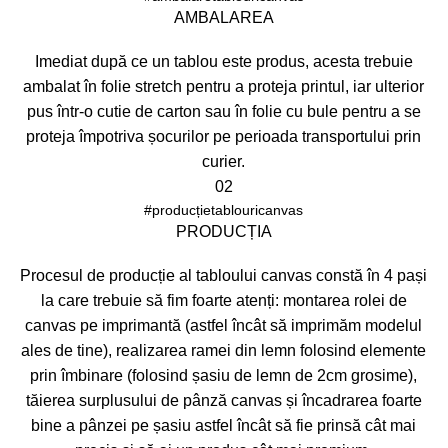
AMBALAREA
Imediat după ce un tablou este produs, acesta trebuie
ambalat în folie stretch pentru a proteja printul, iar ulterior
pus într-o cutie de carton sau în folie cu bule pentru a se
proteja împotriva șocurilor pe perioada transportului prin
curier.
02
#producțietablouricanvas
PRODUCȚIA
Procesul de producție al tabloului canvas constă în 4 pași
la care trebuie să fim foarte atenți: montarea rolei de
canvas pe imprimantă (astfel încât să imprimăm modelul
ales de tine), realizarea ramei din lemn folosind elemente
prin îmbinare (folosind șasiu de lemn de 2cm grosime),
tăierea surplusului de pânză canvas și încadrarea foarte
bine a pânzei pe șasiu astfel încât să fie prinsă cât mai