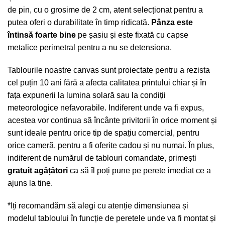
de pin, cu o grosime de 2 cm, atent selecționat pentru a
putea oferi o durabilitate în timp ridicată.
Pânza este
întinsă foarte bine
pe șasiu și este fixată cu capse
metalice perimetral pentru a nu se detensiona.
Tablourile noastre canvas sunt proiectate pentru a rezista
cel puțin 10 ani fără a afecta calitatea printului chiar și în
fața expunerii la lumina solară sau la condiții
meteorologice nefavorabile. Indiferent unde va fi expus,
acestea vor continua să încânte privitorii în orice moment și
sunt ideale pentru orice tip de spațiu comercial, pentru
orice cameră, pentru a fi oferite cadou și nu numai. În plus,
indiferent de numărul de tablouri comandate, primești
gratuit agățători
ca să îl poți pune pe perete imediat ce a
ajuns la tine.
*Iți recomandăm să alegi cu atenție dimensiunea și
modelul tabloului în funcție de peretele unde va fi montat și