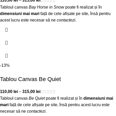
110,00
lei
–
315,00
lei
Tabloul canvas
Bay Horse in Snow
poate fi realizat și în
dimensiuni mai mari
față de cele afișate pe site, însă pentru
acest lucru este necesar să ne
contactezi
.
-13%
Tablou Canvas Be Quiet
110,00
lei
–
315,00
lei
Tabloul canvas
Be Quiet
poate fi realizat și în
dimensiuni mai
mari
față de cele afișate pe site, însă pentru acest lucru este
necesar să ne
contactezi
.