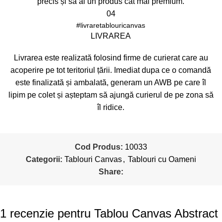
precis și să ai un produs cât mai premium.
04
#livraretablouricanvas
LIVRAREA
Livrarea este realizată folosind firme de curierat care au
acoperire pe tot teritoriul țării. Imediat dupa ce o comandă
este finalizată și ambalată, generam un AWB pe care îl
lipim pe colet și așteptam să ajungă curierul de pe zona să
îl ridice.
Cod Produs:
10033
Categorii:
Tablouri Canvas
,
Tablouri cu Oameni
Share:
1 recenzie pentru
Tablou Canvas Abstract