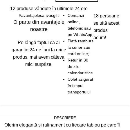
12
produse vândute în ultimele 24 ore
#avantajelecanvasgift
Comanzi
18
persoane
O parte din avantajele
online,
se uită acest
telefonic sau
noastre
produs
pe WhatsApp;
acum!
Plată ramburs
Pe lângă faptul că ai
la curier sau
garanție 24 de luni la orice
card online;
produs, mai avem câteva
Retur în 30
mici surprize.
de zile
calendaristice
Colet asigurat
în timpul
transportului
DESCRIERE
Oferim eleganță și rafinament cu fiecare tablou pe care îl