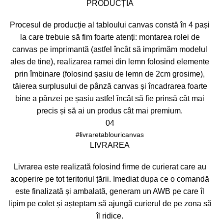
PRODUCȚIA
Procesul de producție al tabloului canvas constă în 4 pași
la care trebuie să fim foarte atenți: montarea rolei de
canvas pe imprimantă (astfel încât să imprimăm modelul
ales de tine), realizarea ramei din lemn folosind elemente
prin îmbinare (folosind șasiu de lemn de 2cm grosime),
tăierea surplusului de pânză canvas și încadrarea foarte
bine a pânzei pe șasiu astfel încât să fie prinsă cât mai
precis și să ai un produs cât mai premium.
04
#livraretablouricanvas
LIVRAREA
Livrarea este realizată folosind firme de curierat care au
acoperire pe tot teritoriul țării. Imediat dupa ce o comandă
este finalizată și ambalată, generam un AWB pe care îl
lipim pe colet și așteptam să ajungă curierul de pe zona să
îl ridice.