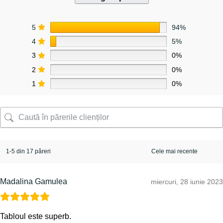
5
94%
4
5%
3
0%
2
0%
1
0%
1-5 din 17 păreri
Madalina Gamulea
miercuri, 28 iunie 2023
Tabloul este superb.