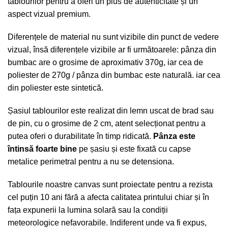
tablourilor pentru a oferi un plus de autenticitate și un
aspect vizual premium.
Diferențele de material nu sunt vizibile din punct de vedere
vizual, însă diferențele vizibile ar fi următoarele: pânza din
bumbac are o grosime de aproximativ 370g, iar cea de
poliester de 270g / pânza din bumbac este naturală. iar cea
din poliester este sintetică.
Șasiul tablourilor este realizat din lemn uscat de brad sau
de pin, cu o grosime de 2 cm, atent selecționat pentru a
putea oferi o durabilitate în timp ridicată.
Pânza este
întinsă foarte bine
pe șasiu și este fixată cu capse
metalice perimetral pentru a nu se detensiona.
Tablourile noastre canvas sunt proiectate pentru a rezista
cel puțin 10 ani fără a afecta calitatea printului chiar și în
fața expunerii la lumina solară sau la condiții
meteorologice nefavorabile. Indiferent unde va fi expus,