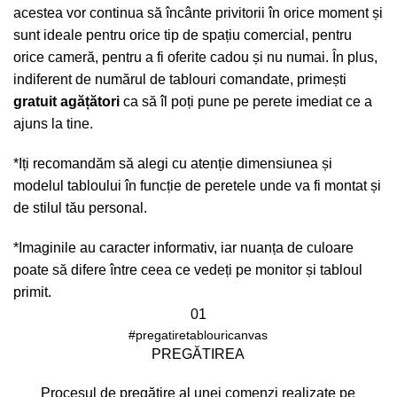
acestea vor continua să încânte privitorii în orice moment și
sunt ideale pentru orice tip de spațiu comercial, pentru
orice cameră, pentru a fi oferite cadou și nu numai. În plus,
indiferent de numărul de tablouri comandate, primești
gratuit agățători
ca să îl poți pune pe perete imediat ce a
ajuns la tine.
*Iți recomandăm să alegi cu atenție dimensiunea și
modelul tabloului în funcție de peretele unde va fi montat și
de stilul tău personal.
*Imaginile au caracter informativ, iar nuanța de culoare
poate să difere între ceea ce vedeți pe monitor și tabloul
primit.
01
#pregatiretablouricanvas
PREGĂTIREA
Procesul de pregătire al unei comenzi realizate pe