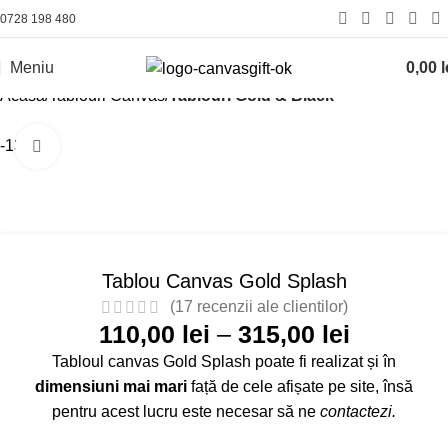
0728 198 480
Meniu
0,00
l
Acasă
Tablouri Canvas
Tablouri Gold & Black
-13%
Click pentru a mări
Tablou Canvas Gold Splash
(
17
recenzii ale clientilor)
110,00
lei
–
315,00
lei
Tabloul canvas Gold Splash poate fi realizat și în
dimensiuni mai mari
față de cele afișate pe site, însă
pentru acest lucru este necesar să ne
contactezi
.