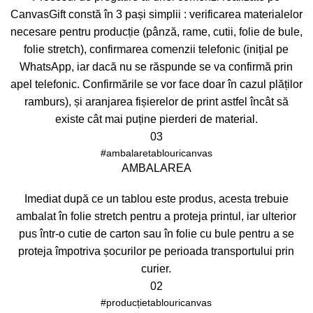
CanvasGift constă în 3 pași simplii : verificarea materialelor
necesare pentru producție (pânză, rame, cutii, folie de bule,
folie stretch), confirmarea comenzii telefonic (inițial pe
WhatsApp, iar dacă nu se răspunde se va confirmă prin
apel telefonic. Confirmările se vor face doar în cazul plăților
ramburs), și aranjarea fișierelor de print astfel încât să
existe cât mai puține pierderi de material.
03
#ambalaretablouricanvas
AMBALAREA
Imediat după ce un tablou este produs, acesta trebuie
ambalat în folie stretch pentru a proteja printul, iar ulterior
pus într-o cutie de carton sau în folie cu bule pentru a se
proteja împotriva șocurilor pe perioada transportului prin
curier.
02
#producțietablouricanvas