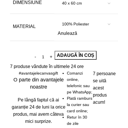
DIMENSIUNE
MATERIAL
Anulează
ADAUGĂ ÎN COȘ
7
produse vândute în ultimele 24 ore
#avantajelecanvasgift
Comanzi
7
persoane
O parte din avantajele
online,
se uită
telefonic sau
noastre
acest
pe WhatsApp;
produs
Plată ramburs
Pe lângă faptul că ai
acum!
la curier sau
garanție 24 de luni la orice
card online;
produs, mai avem câteva
Retur în 30
mici surprize.
de zile