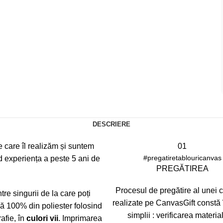
DESCRIERE
e care îl realizăm și suntem
01
#pregatiretablouricanvas
d experiența a peste 5 ani de
PREGĂTIREA
Procesul de pregătire al unei
tre singurii de la care poți
realizate pe CanvasGift constă 
 100% din poliester folosind
simplii : verificarea materia
afie, în
culori vii
. Imprimarea