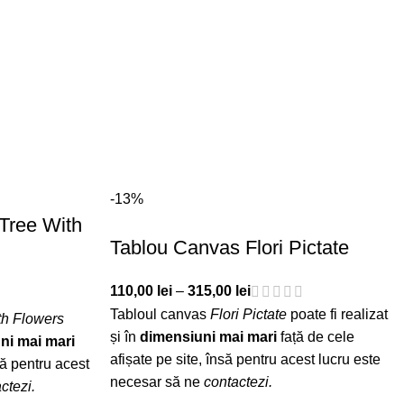
-13%
Tree With
Tablou Canvas Flori Pictate
110,00
lei
–
315,00
lei
Tabloul canvas
Flori Pictate
poate fi realizat
th Flowers
și în
dimensiuni mai mari
față de cele
ni mai mari
afișate pe site, însă pentru acest lucru este
să pentru acest
necesar să ne
contactezi
.
ctezi
.