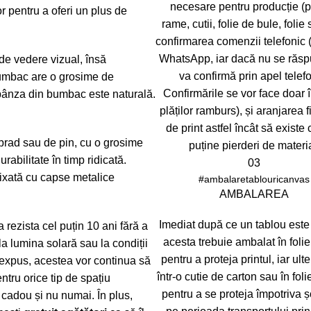
necesare pentru producție (
or pentru a oferi un plus de
rame, cutii, folie de bule, folie 
confirmarea comenzii telefonic (i
WhatsApp, iar dacă nu se răs
 de vedere vizual, însă
va confirmă prin apel telefo
 bumbac are o grosime de
Confirmările se vor face doar 
 pânza din bumbac este naturală.
plăților ramburs), și aranjarea f
de print astfel încât să existe
 brad sau de pin, cu o grosime
puține pierderi de materia
rabilitate în timp ridicată.
03
fixată cu capse metalice
#ambalaretablouricanvas
AMBALAREA
Imediat după ce un tablou este
 rezista cel puțin 10 ani fără a
acesta trebuie ambalat în folie
 la lumina solară sau la condiții
pentru a proteja printul, iar ult
 expus, acestea vor continua să
într-o cutie de carton sau în fol
ntru orice tip de spațiu
pentru a se proteja împotriva ș
e cadou și nu numai. În plus,