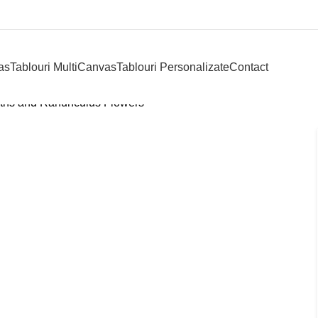
as
Tablouri MultiCanvas
Tablouri Personalizate
Contact
ths and Ranunculus Flowers