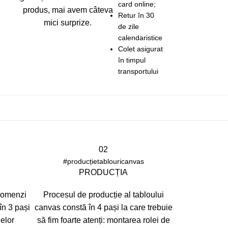
card online;
produs, mai avem câteva
Retur în 30
mici surprize.
de zile
calendaristice
Colet asigurat
în timpul
transportului
02
#producțietablouricanvas
PRODUCȚIA
 comenzi
Procesul de producție al tabloului
în 3 pași
canvas constă în 4 pași la care trebuie
lelor
să fim foarte atenți: montarea rolei de