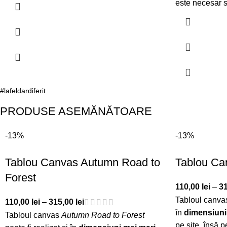
este necesar 
#lafeldardiferit
PRODUSE ASEMĂNĂTOARE
-13%
-13%
Tablou Canvas Autumn Road to
Tablou Ca
Forest
110,00
lei
–
3
Tabloul canv
110,00
lei
–
315,00
lei
în
dimensiuni
Tabloul canvas
Autumn Road to Forest
pe site, însă 