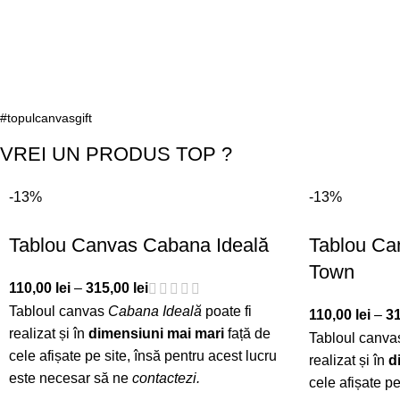
#topulcanvasgift
VREI UN PRODUS TOP ?
-13%
-13%
Tablou Canvas Cabana Ideală
Tablou Ca
Town
110,00
lei
–
315,00
lei
Tabloul canvas
Cabana Ideală
poate fi
110,00
lei
–
3
realizat și în
dimensiuni mai mari
față de
Tabloul canv
cele afișate pe site, însă pentru acest lucru
realizat și în
d
este necesar să ne
contactezi
.
cele afișate pe