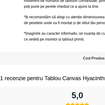
indiferent de numărul de tablouri comandate, pri
poți pune pe perete imediat ce a ajuns la tine.
*Iți recomandăm să alegi cu atenție dimensiunea ș
de peretele unde va fi montat și de stilul tău pers
*Imaginile au caracter informativ, iar nuanța de c
ce vedeți pe monitor și tabloul primit.
Cod Produs
1 recenzie pentru
Tablou Canvas Hyacinth
5,0