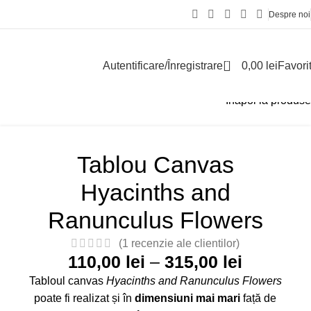
Despre noi
0
Autentificare/Înregistrare
0,00
lei
Favori
Înapoi la produse
Tablou Canvas
Hyacinths and
Ranunculus Flowers
(
1
recenzie ale clientilor)
110,00
lei
–
315,00
lei
Tabloul canvas
Hyacinths and Ranunculus Flowers
poate fi realizat și în
dimensiuni mai mari
față de