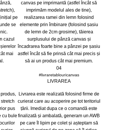
pânză,
canvas pe imprimantă (astfel încât să
stretch),
imprimăm modelul ales de tine),
nițial pe
realizarea ramei din lemn folosind
punde se
elemente prin îmbinare (folosind șasiu
nic.
de lemn de 2cm grosime), tăierea
în cazul
surplusului de pânză canvas și
ișierelor
încadrarea foarte bine a pânzei pe șasiu
 cât mai
astfel încât să fie prinsă cât mai precis și
l.
să ai un produs cât mai premium.
04
#livraretablouricanvas
LIVRAREA
 produs,
Livrarea este realizată folosind firme de
 stretch
curierat care au acoperire pe tot teritoriul
erior pus
țării. Imediat dupa ce o comandă este
ie cu bule
finalizată și ambalată, generam un AWB
ocurilor
pe care îl lipim pe colet și așteptam să