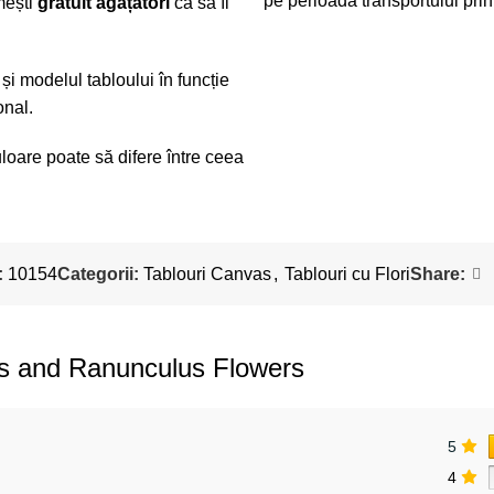
pe perioada transportului prin 
mești
gratuit agățători
ca să îl
i modelul tabloului în funcție
onal.
uloare poate să difere între ceea
:
10154
Categorii:
Tablouri Canvas
,
Tablouri cu Flori
Share:
s and Ranunculus Flowers
5
4