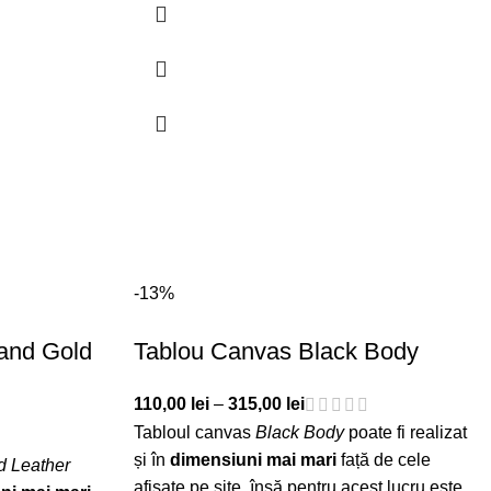
-13%
and Gold
Tablou Canvas Black Body
110,00
lei
–
315,00
lei
Tabloul canvas
Black Body
poate fi realizat
și în
dimensiuni mai mari
față de cele
d Leather
afișate pe site, însă pentru acest lucru este