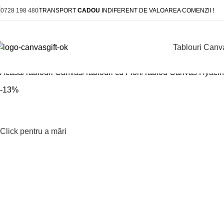
0728 198 480
TRANSPORT
CADOU
INDIFERENT DE VALOAREA COMENZII !
Tablouri Canv
Acasă
Tablouri Canvas
Tablouri cu Flori
Tablou Canvas Hyacin
-13%
Click pentru a mări