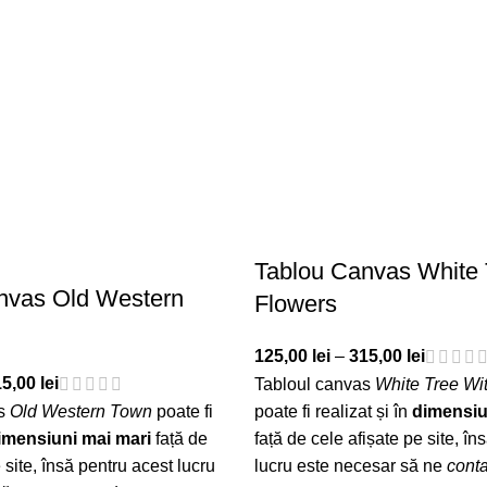
Tablou Canvas White 
nvas Old Western
Flowers
125,00
lei
–
315,00
lei
15,00
lei
Tabloul canvas
White Tree Wi
as
Old Western Town
poate fi
poate fi realizat și în
dimensiu
imensiuni mai mari
față de
față de cele afișate pe site, în
 site, însă pentru acest lucru
lucru este necesar să ne
conta