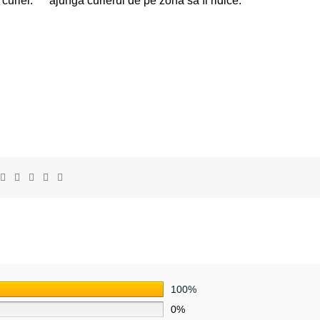
curier.
ajungă curierul de pe zona să îl ridice.
100%
0%