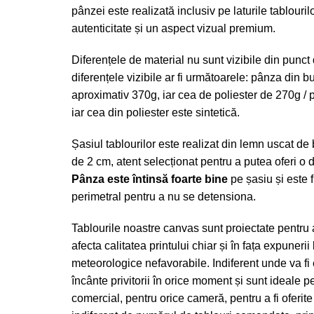
pânzei este realizată inclusiv pe laturile tablouril
autenticitate și un aspect vizual premium.
Diferențele de material nu sunt vizibile din punct
diferențele vizibile ar fi următoarele: pânza din
aproximativ 370g, iar cea de poliester de 270g /
iar cea din poliester este sintetică.
Șasiul tablourilor este realizat din lemn uscat de
de 2 cm, atent selecționat pentru a putea oferi o du
Pânza este întinsă foarte bine
pe șasiu și este 
perimetral pentru a nu se detensiona.
Tablourile noastre canvas sunt proiectate pentru a
afecta calitatea printului chiar și în fața expunerii
meteorologice nefavorabile. Indiferent unde va fi
încânte privitorii în orice moment și sunt ideale pe
comercial, pentru orice cameră, pentru a fi oferit