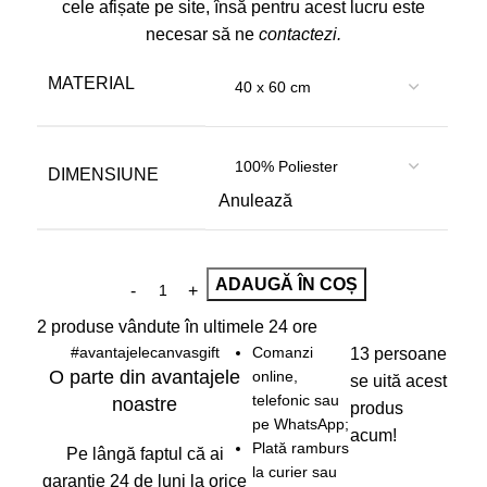
cele afișate pe site, însă pentru acest lucru este
necesar să ne
contactezi
.
MATERIAL
DIMENSIUNE
Anulează
ADAUGĂ ÎN COȘ
2
produse vândute în ultimele 24 ore
#avantajelecanvasgift
Comanzi
13
persoane
O parte din avantajele
online,
se uită acest
telefonic sau
noastre
produs
pe WhatsApp;
acum!
Plată ramburs
Pe lângă faptul că ai
la curier sau
garanție 24 de luni la orice