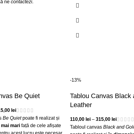
să ne
contactezi
.
-13%
nvas Be Quiet
Tablou Canvas Black 
Leather
15,00
lei
as
Be Quiet
poate fi realizat și
110,00
lei
–
315,00
lei
 mai mari
față de cele afișate
Tabloul canvas
Black and Gol
pentru acest lucru este necesar