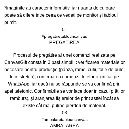
*Imaginile au caracter informativ, iar nuanța de culoare
poate să difere între ceea ce vedeți pe monitor și tabloul
primit.
01
#pregatiretablouricanvas
PREGĂTIREA
Procesul de pregătire al unei comenzi realizate pe
CanvasGift constă în 3 pași simplii : verificarea materialelor
necesare pentru producție (pânză, rame, cutii, folie de bule,
folie stretch), confirmarea comenzii telefonic (inițial pe
WhatsApp, iar dacă nu se răspunde se va confirmă prin
apel telefonic. Confirmările se vor face doar în cazul plăților
ramburs), și aranjarea fișierelor de print astfel încât să
existe cât mai puține pierderi de material.
03
#ambalaretablouricanvas
AMBALAREA