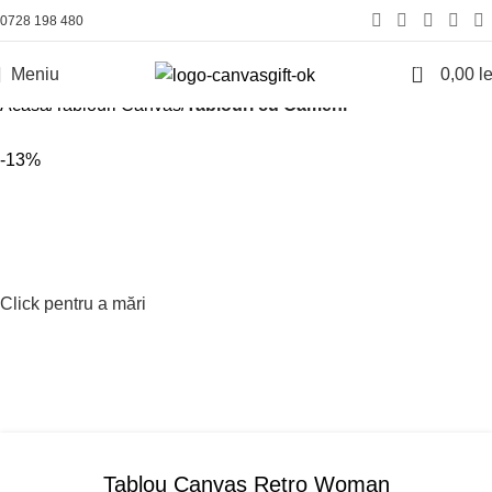
0728 198 480
0
Meniu
0,00
le
Acasă
Tablouri Canvas
Tablouri cu Oameni
-13%
Click pentru a mări
Tablou Canvas Retro Woman