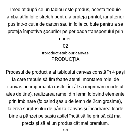
Imediat după ce un tablou este produs, acesta trebuie
ambalat în folie stretch pentru a proteja printul, iar ulterior
pus într-o cutie de carton sau în folie cu bule pentru a se
proteja împotriva șocurilor pe perioada transportului prin
curier.
02
#producțietablouricanvas
PRODUCȚIA
Procesul de producție al tabloului canvas constă în 4 pași
la care trebuie să fim foarte atenți: montarea rolei de
canvas pe imprimantă (astfel încât să imprimăm modelul
ales de tine), realizarea ramei din lemn folosind elemente
prin îmbinare (folosind șasiu de lemn de 2cm grosime),
tăierea surplusului de pânză canvas și încadrarea foarte
bine a pânzei pe șasiu astfel încât să fie prinsă cât mai
precis și să ai un produs cât mai premium.
04