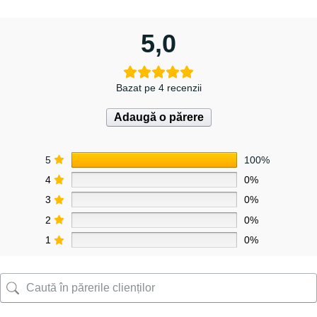
5,0
Bazat pe 4 recenzii
Adaugă o părere
5
100%
4
0%
3
0%
2
0%
1
0%