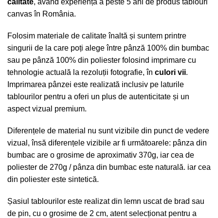
calitate
, având experiența a peste 5 ani de produs tablouri
canvas în România.
Folosim materiale de calitate înaltă și suntem printre
singurii de la care poți alege între pânză 100% din bumbac
sau pe pânză 100% din poliester folosind imprimare cu
tehnologie actuală la rezoluții fotografie, în
culori vii
.
Imprimarea pânzei este realizată inclusiv pe laturile
tablourilor pentru a oferi un plus de autenticitate și un
aspect vizual premium.
Diferențele de material nu sunt vizibile din punct de vedere
vizual, însă diferențele vizibile ar fi următoarele: pânza din
bumbac are o grosime de aproximativ 370g, iar cea de
poliester de 270g / pânza din bumbac este naturală. iar cea
din poliester este sintetică.
Șasiul tablourilor este realizat din lemn uscat de brad sau
de pin, cu o grosime de 2 cm, atent selecționat pentru a