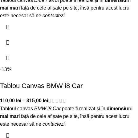
Tabloul canvas
Blue Parrot
poate fi realizat și în
dimensiuni
mai mari
față de cele afișate pe site, însă pentru acest lucru
este necesar să ne
contactezi
.
-13%
Tablou Canvas BMW i8 Car
110,00
lei
–
315,00
lei
Tabloul canvas
BMW i8 Car
poate fi realizat și în
dimensiuni
mai mari
față de cele afișate pe site, însă pentru acest lucru
este necesar să ne
contactezi
.