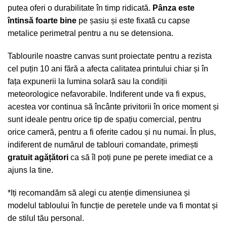
putea oferi o durabilitate în timp ridicată.
Pânza este
întinsă foarte bine
pe șasiu și este fixată cu capse
metalice perimetral pentru a nu se detensiona.
Tablourile noastre canvas sunt proiectate pentru a rezista
cel puțin 10 ani fără a afecta calitatea printului chiar și în
fața expunerii la lumina solară sau la condiții
meteorologice nefavorabile. Indiferent unde va fi expus,
acestea vor continua să încânte privitorii în orice moment și
sunt ideale pentru orice tip de spațiu comercial, pentru
orice cameră, pentru a fi oferite cadou și nu numai. În plus,
indiferent de numărul de tablouri comandate, primești
gratuit agățători
ca să îl poți pune pe perete imediat ce a
ajuns la tine.
*Iți recomandăm să alegi cu atenție dimensiunea și
modelul tabloului în funcție de peretele unde va fi montat și
de stilul tău personal.