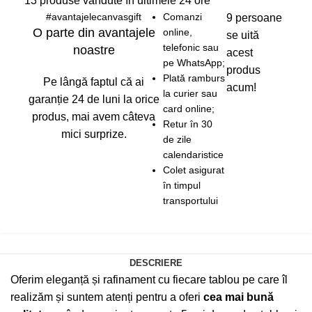
13
produse vândute în ultimele 24 ore
#avantajelecanvasgift
Comanzi
9
persoane
O parte din avantajele
online,
se uită
telefonic sau
noastre
acest
pe WhatsApp;
produs
Plată ramburs
Pe lângă faptul că ai
acum!
la curier sau
garanție 24 de luni la orice
card online;
produs, mai avem câteva
Retur în 30
mici surprize.
de zile
calendaristice
Colet asigurat
în timpul
transportului
DESCRIERE
Oferim eleganță și rafinament cu fiecare tablou pe care îl
realizăm și suntem atenți pentru a oferi
cea mai bună