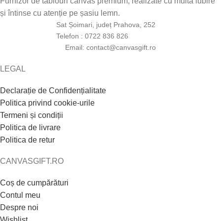
Furnizor de tablouri canvas premium, realizate cu multă iubire
și întinse cu atenție pe șasiu lemn.
Sat Șoimari, județ Prahova, 252
Telefon : 0722 836 826
Email: contact@canvasgift.ro
LEGAL
Declarație de Confidențialitate
Politica privind cookie-urile
Termeni și condiții
Politica de livrare
Politica de retur
CANVASGIFT.RO
Coș de cumpărături
Contul meu
Despre noi
Wishlist