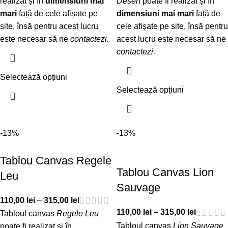
realizat și în
dimensiuni mai
Desert
poate fi realizat și în
mari
față de cele afișate pe
dimensiuni mai mari
față de
site, însă pentru acest lucru
cele afișate pe site, însă pentru
este necesar să ne
contactezi
.
acest lucru este necesar să ne
contactezi
.
Selectează opțiuni
Selectează opțiuni
-13%
-13%
Tablou Canvas Regele
Tablou Canvas Lion
Leu
Sauvage
110,00
lei
–
315,00
lei
110,00
lei
–
315,00
lei
Tabloul canvas
Regele Leu
Tabloul canvas
Lion Sauvage
poate fi realizat și în