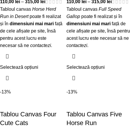
110,00
lei
–
315,00
lei
110,00
lei
–
315,00
lei
Tabloul canvas
Horse Herd
Tabloul canvas
Full Speed
Run in Desert
poate fi realizat
Gallop
poate fi realizat și în
și în
dimensiuni mai mari
față
dimensiuni mai mari
față de
de cele afișate pe site, însă
cele afișate pe site, însă pentru
pentru acest lucru este
acest lucru este necesar să ne
necesar să ne
contactezi
.
contactezi
.
Selectează opțiuni
Selectează opțiuni
-13%
-13%
Tablou Canvas Four
Tablou Canvas Five
Cute Cats
Horse Run