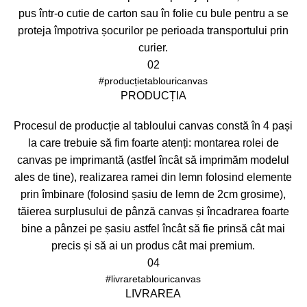
pus într-o cutie de carton sau în folie cu bule pentru a se
proteja împotriva șocurilor pe perioada transportului prin
curier.
02
#producțietablouricanvas
PRODUCȚIA
Procesul de producție al tabloului canvas constă în 4 pași
la care trebuie să fim foarte atenți: montarea rolei de
canvas pe imprimantă (astfel încât să imprimăm modelul
ales de tine), realizarea ramei din lemn folosind elemente
prin îmbinare (folosind șasiu de lemn de 2cm grosime),
tăierea surplusului de pânză canvas și încadrarea foarte
bine a pânzei pe șasiu astfel încât să fie prinsă cât mai
precis și să ai un produs cât mai premium.
04
#livraretablouricanvas
LIVRAREA