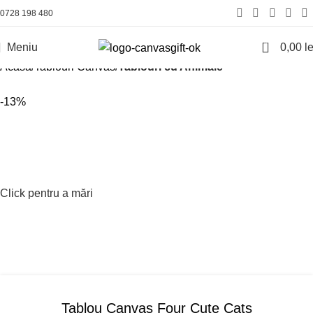
0728 198 480
0
Meniu
0,00
le
Acasă
Tablouri Canvas
Tablouri cu Animale
-13%
Click pentru a mări
Tablou Canvas Four Cute Cats