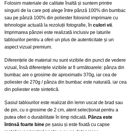
Folosim materiale de calitate înaltă și suntem printre
singurii de la care poți alege între pânză 100% din bumbac
sau pe pânză 100% din poliester folosind imprimare cu
tehnologie actuală la rezoluții fotografie, în
culori vii
.
Imprimarea pânzei este realizată inclusiv pe laturile
tablourilor pentru a oferi un plus de autenticitate și un
aspect vizual premium.
Diferențele de material nu sunt vizibile din punct de vedere
vizual, însă diferențele vizibile ar fi următoarele: pânza din
bumbac are o grosime de aproximativ 370g, iar cea de
poliester de 270g / pânza din bumbac este naturală. iar cea
din poliester este sintetică.
Șasiul tablourilor este realizat din lemn uscat de brad sau
de pin, cu o grosime de 2 cm, atent selecționat pentru a
putea oferi o durabilitate în timp ridicată.
Pânza este
întinsă foarte bine
pe șasiu și este fixată cu capse