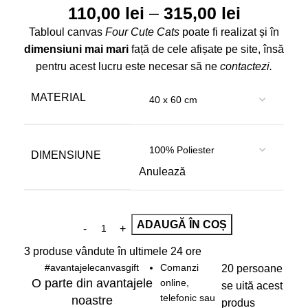
110,00
lei
–
315,00
lei
Tabloul canvas
Four Cute Cats
poate fi realizat și în
dimensiuni mai mari
față de cele afișate pe site, însă
pentru acest lucru este necesar să ne
contactezi
.
MATERIAL
DIMENSIUNE
Anulează
ADAUGĂ ÎN COȘ
3
produse vândute în ultimele 24 ore
#avantajelecanvasgift
Comanzi
20
persoane
O parte din avantajele
online,
se uită acest
telefonic sau
noastre
produs