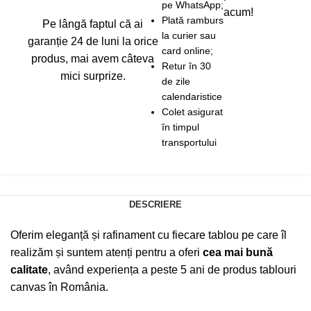
pe WhatsApp;
acum!
Plată ramburs
Pe lângă faptul că ai
la curier sau
garanție 24 de luni la orice
card online;
produs, mai avem câteva
Retur în 30
mici surprize.
de zile
calendaristice
Colet asigurat
în timpul
transportului
DESCRIERE
Oferim eleganță și rafinament cu fiecare tablou pe care îl
realizăm și suntem atenți pentru a oferi
cea mai bună
calitate
, având experiența a peste 5 ani de produs tablouri
canvas în România.