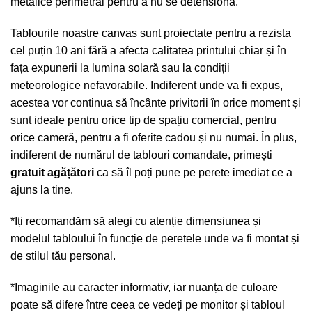
metalice perimetral pentru a nu se detensiona.
Tablourile noastre canvas sunt proiectate pentru a rezista
cel puțin 10 ani fără a afecta calitatea printului chiar și în
fața expunerii la lumina solară sau la condiții
meteorologice nefavorabile. Indiferent unde va fi expus,
acestea vor continua să încânte privitorii în orice moment și
sunt ideale pentru orice tip de spațiu comercial, pentru
orice cameră, pentru a fi oferite cadou și nu numai. În plus,
indiferent de numărul de tablouri comandate, primești
gratuit agățători
ca să îl poți pune pe perete imediat ce a
ajuns la tine.
*Iți recomandăm să alegi cu atenție dimensiunea și
modelul tabloului în funcție de peretele unde va fi montat și
de stilul tău personal.
*Imaginile au caracter informativ, iar nuanța de culoare
poate să difere între ceea ce vedeți pe monitor și tabloul