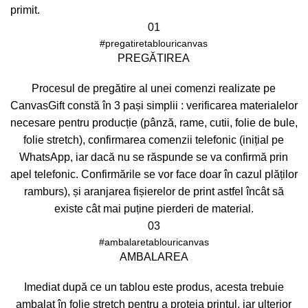
primit.
01
#pregatiretablouricanvas
PREGĂTIREA
Procesul de pregătire al unei comenzi realizate pe
CanvasGift constă în 3 pași simplii : verificarea materialelor
necesare pentru producție (pânză, rame, cutii, folie de bule,
folie stretch), confirmarea comenzii telefonic (inițial pe
WhatsApp, iar dacă nu se răspunde se va confirmă prin
apel telefonic. Confirmările se vor face doar în cazul plăților
ramburs), și aranjarea fișierelor de print astfel încât să
existe cât mai puține pierderi de material.
03
#ambalaretablouricanvas
AMBALAREA
Imediat după ce un tablou este produs, acesta trebuie
ambalat în folie stretch pentru a proteja printul, iar ulterior